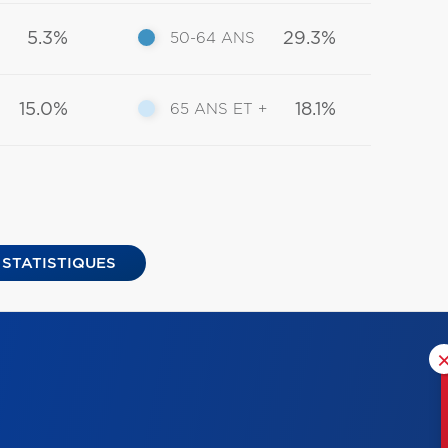
5.3%
29.3%
50-64 ANS
15.0%
18.1%
65 ANS ET +
 STATISTIQUES