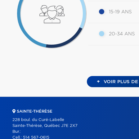
15-19 ANS
20-34 ANS
+
VOIR PLUS DE
SAINTE-THÉRÈSE
228 boul. du Curé-Labelle
Sainte-Thérèse, Québec J7E 2X7
Bur.:
Cell.:
514 567-0615