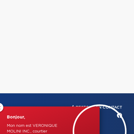
×
RESTONS EN CONTACT
Bonjour,
Mon nom est VERONIQUE
MOLINI INC., courtier