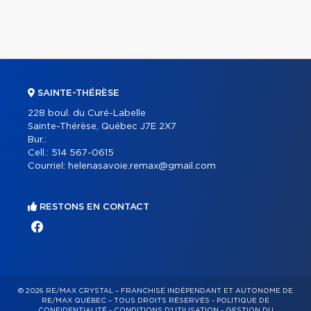
SAINTE-THÉRÈSE
228 boul. du Curé-Labelle
Sainte-Thérèse, Québec J7E 2X7
Bur.:
Cell.:
514 567-0615
Courriel:
helenasavoie.remax@gmail.com
RESTONS EN CONTACT
© 2026 RE/MAX CRYSTAL – FRANCHISÉ INDÉPENDANT ET AUTONOME DE
RE/MAX QUÉBEC – TOUS DROITS RÉSERVÉS -
POLITIQUE DE
CONFIDENTIALITÉ
-
CONDITIONS D'UTILISATION
-
GESTION DU