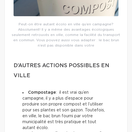
Peut-on être autant écolo en ville qu’en campagne?
Absolument! Il y a même des avantages écologiques
seulement retrouvés en ville, comme la facilité du transport
en commun. Vous pouvez aussi vous adapter : le bac brun
n’est pas disponible dans votre
D’AUTRES ACTIONS POSSIBLES EN
VILLE
Compostage
: il est vrai qu’en
campagne, il y a plus d’espace pour
produire son propre compost et l’utiliser
pour ses plantes et son gazon. Toutefois,
en ville, le bac brun fourni par votre
municipalité est très pratique et tout
autant écolo.